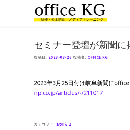
コ
ン
テ
研修・炎上防止・メディアトレーニング
ン
ツ
へ
セミナー登壇が新聞に
ス
キ
ッ
投稿日:
2023-03-26
投稿者:
OFFICE KG
プ
2023年3月25日付け岐阜新聞にoff
np.co.jp/articles/-/211017
カテゴリー:
お知らせ