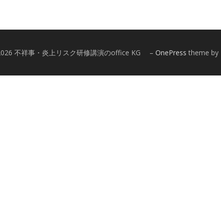
 © 2026 不祥事・炎上リスク研修講演のoffice KG
–
OnePress
theme by