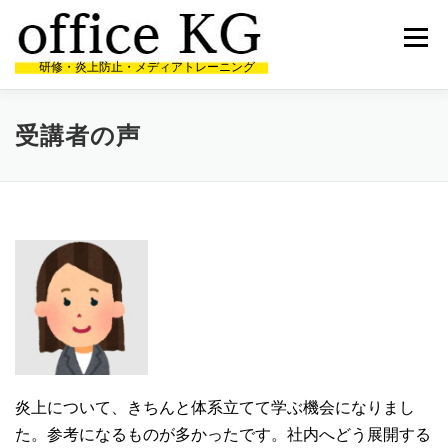
コ
ン
メニュー
テ
研修・炎上防止・メディアトレーニング
ン
ツ
へ
HOME
代表者経歴
研修・講演実績
受講者の声
ス
受講者の声
キ
ッ
プ
ニュース
お問合せ
炎上について、きちんと体系立てて学ぶ機会になりまし
た。参考になるものが多かったです。社内へどう展開する