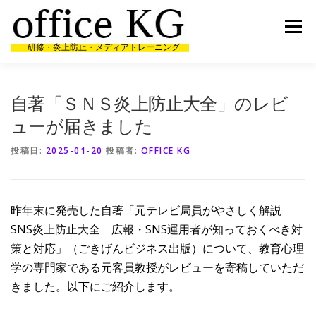
コ
ン
メニュー
テ
研修・炎上防止・メディアトレーニング
ン
ツ
へ
HOME
代表者経歴
研修・講演実績
受講者の声
ス
自著「ＳＮＳ炎上防止大全」のレビ
キ
ッ
ューが届きました
プ
ニュース
お問合せ
投稿日:
2025-01-20
投稿者:
OFFICE KG
昨年末に発売した自著「元テレビ局員がやさしく解説
SNS炎上防止大全 広報・SNS運用者が知っておくべき対
策と対応」（ごきげんビジネス出版）について、教育心理
学の専門家である元客員教授がレビューを寄稿していただ
きました。以下にご紹介します。