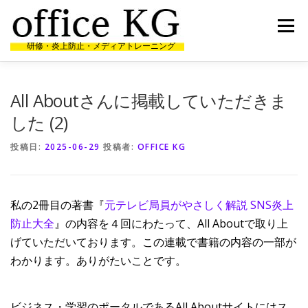
コ
ン
メニュー
テ
研修・炎上防止・メディアトレーニング
ン
ツ
へ
HOME
代表者経歴
研修・講演実績
受講者の声
ス
All Aboutさんに掲載していただきま
キ
ッ
した (2)
プ
ニュース
お問合せ
投稿日:
2025-06-29
投稿者:
OFFICE KG
私の2冊目の著書『
元テレビ局員がやさしく解説 SNS炎上
防止大全
』の内容を４回にわたって、All Aboutで取り上
げていただいております。この連載で書籍の内容の一部が
わかります。ありがたいことです。
ビジネス・学習のポータルであるAll Aboutサイトにはス