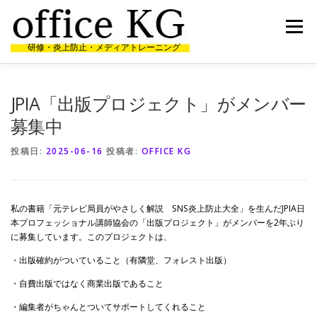
コ
ン
メニュー
テ
研修・炎上防止・メディアトレーニング
ン
ツ
へ
HOME
代表者経歴
研修・講演実績
受講者の声
ス
JPIA「出版プロジェクト」がメンバー
キ
ッ
募集中
プ
ニュース
お問合せ
投稿日:
2025-06-16
投稿者:
OFFICE KG
私の書籍「元テレビ局員がやさしく解説 SNS炎上防止大全」を生んだJPIA日
本プロフェッショナル講師協会の「出版プロジェクト」がメンバーを2年ぶり
に募集しています。このプロジェクトは、
・出版確約がついていること（有隣堂、フォレスト出版）
・自費出版ではなく商業出版であること
・編集者がちゃんとついてサポートしてくれること